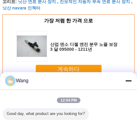
닛산 연료 분사 장치
진보적인 자동차 부속 연료 분사 장치
꼬리표:
,
,
닛산 navara 인젝터
가장 저렴 한 가격 으로
산업 덴소 디젤 엔진 분무 노즐 보장
3 달 095000 - 1211년
계속하다
Wang
덴소 일반적인 가로장 인젝터
더 많은 것
12:04 PM
Good day, what product are you looking for?
랜드크루저
토요타 힐럭스 디
토요타 힐럭스 공
토요타 랜드크루저
4M41 엔진
 엔진 분
젤 엔진 덴소 피에
통 레일 덴소 디젤
덴소 커먼 레일 인
에조 
치 0
조 인젝터 0
연료 분사기 0
젝터 0
095000-
통 레일 14