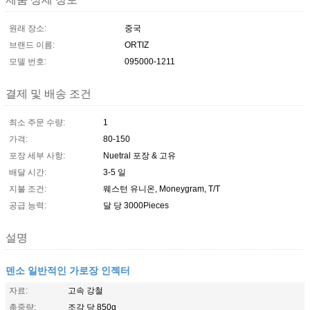
원래 장소:
중국
브랜드 이름:
ORTIZ
모델 번호:
095000-1211
결제 및 배송 조건
최소 주문 수량:
1
가격:
80-150
포장 세부 사항:
Nuetral 포장 & 고유
배달 시간:
3-5 일
지불 조건:
웨스턴 유니온, Moneygram, T/T
공급 능력:
달 당 3000Pieces
설명
덴소 일반적인 가로장 인젝터
자료:
고속 강철
총중량:
조각 당 850g