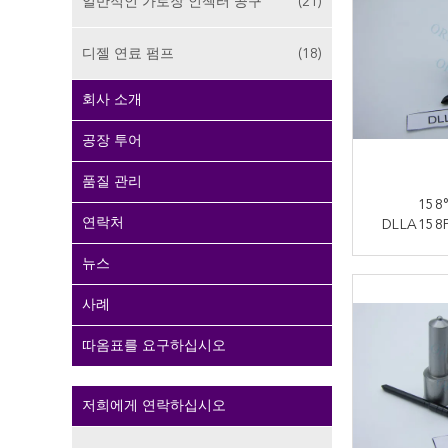
일반적인 가로장 인젝터 공구
(21)
디젤 연료 펌프
(18)
회사 소개
공장 투어
품질 관리
158
연락처
DLLA15
덴소 인젝
뉴스
지
사례
따옴표를 요구하십시오
저희에게 연락하십시오