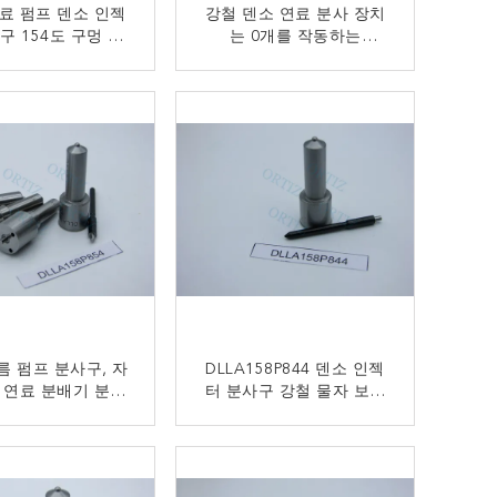
료 펌프 덴소 인젝
강철 덴소 연료 분사 장치
구 154도 구멍 각
는 0개를 작동하는
정 바늘 G3S6
DLLA158P1096 고속을
Nozzles. 17MM 구멍
지금 연락
지금 연락
름 펌프 분사구, 자
DLLA158P844 덴소 인젝
 연료 분배기 분사
터 분사구 강철 물자 보장
DLLA158P854
6 달 0. 14MM 구멍
지금 연락
지금 연락