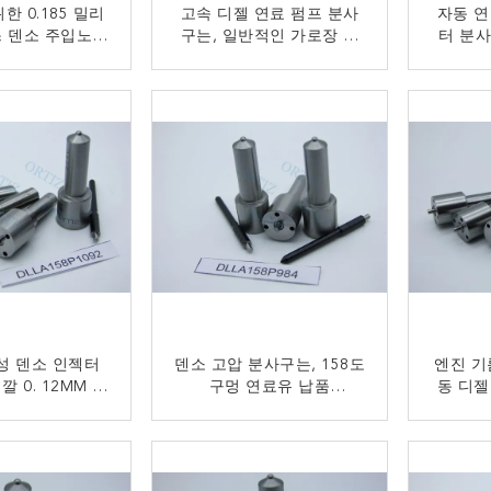
한 0.185 밀리
고속 디젤 연료 펌프 분사
자동 연
 덴소 주입노즐
구는, 일반적인 가로장 인
터 분사
 분사 장치부
젝터 G3S33를 Nozzles
검
금 연락
지금 연락
성 덴소 인젝터
덴소 고압 분사구는, 158도
엔진 기
 0. 12MM 구
구멍 연료유 납품
동 디젤
A158P1092
DLLA158P984를 Nozzles
구 
금 연락
지금 연락