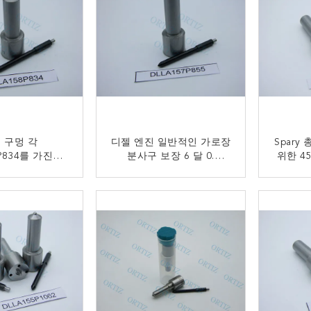
° 구멍 각
디젤 엔진 일반적인 가로장
Spary 
8P834를 가진은
분사구 보장 6 달 0.
위한 4
터 분사구 높은
155MM 구멍
사구
내구성
DLLA157P855
금 연락
지금 연락