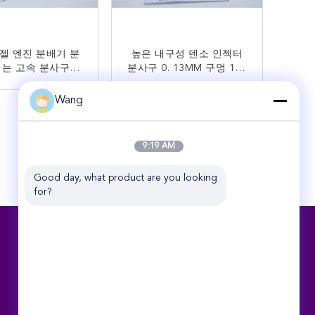
젤 엔진 분배기 분
높은 내구성 덴소 인젝터
 는 고속 분사구
분사구 0. 13MM 구멍 155
LLA155P964
도 각 DLLA155P948
Wang
지금 연락
지금 연락
9:19 AM
Good day, what product are you looking 
for?
연락처
Zhengzhou Rex Auto Spare Parts Co.,Ltd
Yuhong Guoji, Zijingshang Rd 및
shangcheng Rd, 정저우, 허난 성, 중국