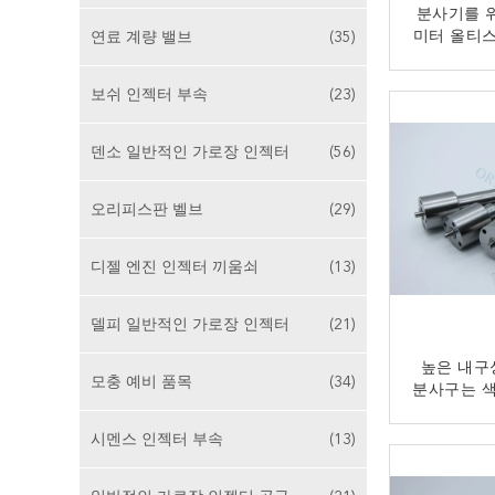
분사기를 위
미터 올티스
연료 계량 밸브
(35)
공통 레일
지
보쉬 인젝터 부속
(23)
덴소 일반적인 가로장 인젝터
(56)
오리피스판 벨브
(29)
디젤 엔진 인젝터 끼움쇠
(13)
델피 일반적인 가로장 인젝터
(21)
높은 내구
모충 예비 품목
(34)
분사구는 색깔
멍 DLL
시멘스 인젝터 부속
(13)
지