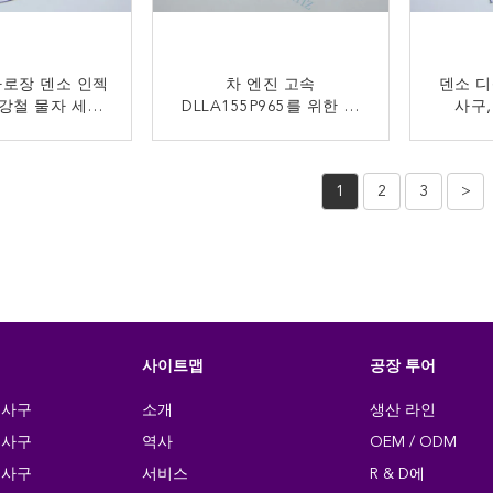
로장 덴소 인젝
차 엔진 고속
덴소 디
 강철 물자 세륨
DLLA155P965를 위한 경
사구,
LA155P1062
량 덴소 인젝터 분사구
D
금 연락
지금 연락
1
2
3
>
사이트맵
공장 투어
분사구
소개
생산 라인
분사구
역사
OEM / ODM
분사구
서비스
R & D에