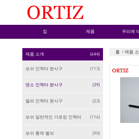
집
제품
우리에 
홈
제품 
제품 소개
(644)
보쉬 인젝터 분사구
(113)
덴소 인젝터 분사구
(39)
델피 인젝터 분사구
(23)
보쉬 일반적인 가로장 인젝터
(116)
보쉬 통제 벨브
(90)