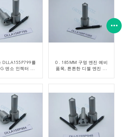
총 DLLA155P799를
0 . 185MM 구멍 엔진 예비
5G 덴소 인젝터 분
품목, 튼튼한 디젤 엔진 인
 고속 강철 물자
젝터 분사구
DLLA155P1090
지금 연락
지금 연락