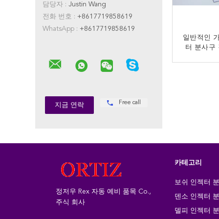
담당자 :
Justin Wang
전화 번호 :
+8617719858619
WhatsApp :
+8617719858619
일반적인 가
터 분사구
증명서 DL
지
Free call
카테고리
보쉬 인젝터 
정저우 Rex 자동 예비 품목 Co.,
덴소 인젝터 
주식 회사
델피 인젝터 