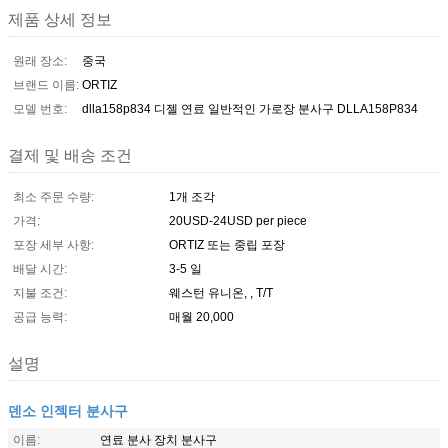
제품 상세 정보
원래 장소:
중국
브랜드 이름:
ORTIZ
모델 번호:
dlla158p834 디젤 연료 일반적인 가로장 분사구 DLLA158P834
결제 및 배송 조건
최소 주문 수량:
1개 조각
가격:
20USD-24USD per piece
포장 세부 사항:
ORTIZ 또는 중립 포장
배달 시간:
3-5 일
지불 조건:
웨스턴 유니온, , T/T
공급 능력:
매월 20,000
설명
덴소 인젝터 분사구
이름:
연료 분사 장치 분사구