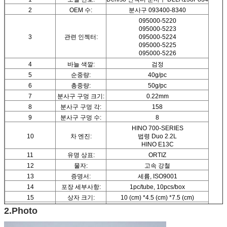
2
OEM 수:
분사구 093400-8340
095000-5220
095000-5223
3
관련 인젝터:
095000-5224
095000-5225
095000-5226
4
바늘 색깔:
검정
5
순중량:
40g/pc
6
총중량:
50g/pc
7
분사구 구멍 크기:
0.22mm
8
분사구 구멍 각:
158
9
분사구 구멍 수:
8
HINO 700-SERIES
10
차 엔진:
법령 Duo 2.2L
HINO E13C
11
유명 상표:
ORTIZ
12
물자:
고속 강철
13
증명서:
세륨, ISO9001
14
포장 세부사항:
1pc/tube, 10pcs/box
15
상자 크기:
10 (cm) *4.5 (cm) *7.5 (cm)
16
보장:
6 달
2.Photo