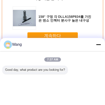
158° 구멍 각 DLLA158P834를 가진
은 덴소 인젝터 분사구 높은 내구성
계속하다
Wang
덴소 인젝터 분사구
더 많은 것
7:37 AM
Good day, what product are you looking for?
 펌프 덴
강철 덴소 연료 분
높은 내구성 덴소
덴소 고압 분사구
분사기를
터 분사구
사 장치는 0개를 작
인젝터 분사구는
는, 158도 구멍 연
0.185 밀
구멍 각 검
동하는
색깔 0. 12MM 구
료유 납품
티스 덴소
 G3S6
DLLA158P1096
멍
DLLA158P984를
즐 공통 
고속을 Nozzles.
DLLA158P1092
Nozzles
장치
17MM 구멍
언어를 바꾸십시오
Korean