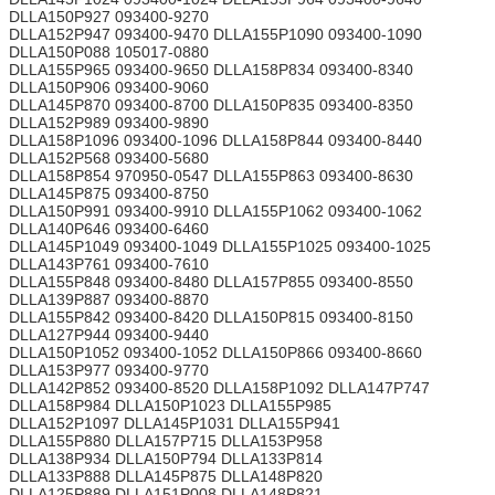
DLLA150P927 093400-9270
DLLA152P947 093400-9470 DLLA155P1090 093400-1090
DLLA150P088 105017-0880
DLLA155P965 093400-9650 DLLA158P834 093400-8340
DLLA150P906 093400-9060
DLLA145P870 093400-8700 DLLA150P835 093400-8350
DLLA152P989 093400-9890
DLLA158P1096 093400-1096 DLLA158P844 093400-8440
DLLA152P568 093400-5680
DLLA158P854 970950-0547 DLLA155P863 093400-8630
DLLA145P875 093400-8750
DLLA150P991 093400-9910 DLLA155P1062 093400-1062
DLLA140P646 093400-6460
DLLA145P1049 093400-1049 DLLA155P1025 093400-1025
DLLA143P761 093400-7610
DLLA155P848 093400-8480 DLLA157P855 093400-8550
DLLA139P887 093400-8870
DLLA155P842 093400-8420 DLLA150P815 093400-8150
DLLA127P944 093400-9440
DLLA150P1052 093400-1052 DLLA150P866 093400-8660
DLLA153P977 093400-9770
DLLA142P852 093400-8520 DLLA158P1092 DLLA147P747
DLLA158P984 DLLA150P1023 DLLA155P985
DLLA152P1097 DLLA145P1031 DLLA155P941
DLLA155P880 DLLA157P715 DLLA153P958
DLLA138P934 DLLA150P794 DLLA133P814
DLLA133P888 DLLA145P875 DLLA148P820
DLLA125P889 DLLA151P008 DLLA148P821