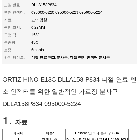
모델 번호:
DLLA158P834
관련 인젝터:
095000-5220 095000-5223 095000-5224
자료:
고속 강철
구멍 크기:
0.22MM
구멍 각:
158°
총중량:
45G
보증:
6month
디젤 연료 펌프 분사구
디젤 엔진 인젝터 분사구
하이 라이트:
,
ORTIZ HINO E13C DLLA158 P834 디젤 연료 덴
소 인젝터를 위한 일반적인 가로장 분사구
DLLA158P834 095000-5224
1.
자료
아니다.
이름:
Den/so 인젝터 분사구 834
1
모델 번호:
Den/so 인젝터 분사구 DLLA158P834