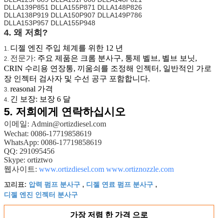
DLLA139P851 DLLA155P871 DLLA148P826
DLLA138P919 DLLA150P907 DLLA149P786
DLLA153P957 DLLA155P948
4. 왜 저희?
디젤 엔진 주입 체계를 위한 12 년
1.
전문가:
주요 제품은 크롬 분사구, 통제 벨브, 벨브 보닛,
2.
CRIN 수리용 연장통, 끼움쇠를 조정해 인젝터, 일반적인 가로
장 인젝터 검사자 및 수선 공구 포함합니다.
reasonal 가격
3.
긴 보장: 보장 6 달
4.
5.
저희에게 연락하십시오
이메일: Admin@ortizdiesel.com
Wechat: 0086-17719858619
WhatsApp: 0086-17719858619
QQ: 291095456
Skype: ortiztwo
웹사이트:
www.ortizdiesel.com
www.ortiznozzle.com
압력 펌프 분사구
디젤 연료 펌프 분사구
꼬리표:
,
,
디젤 엔진 인젝터 분사구
가장 저렴 한 가격 으로