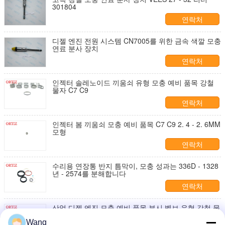
301804
연락처
디젤 엔진 전원 시스템 CN7005를 위한 금속 색깔 모충
연료 분사 장치
연락처
인젝터 솔레노이드 끼움쇠 유형 모충 예비 품목 강철
물자 C7 C9
연락처
인젝터 봄 끼움쇠 모충 예비 품목 C7 C9 2. 4 - 2. 6MM
모형
연락처
수리용 연장통 반지 틈막이, 모충 성과는 336D - 1328
년 - 2574를 분해합니다
연락처
산업 디젤 엔진 모충 예비 품목 부시 벨브 유형 강철 물
자 C7 C9
Wang