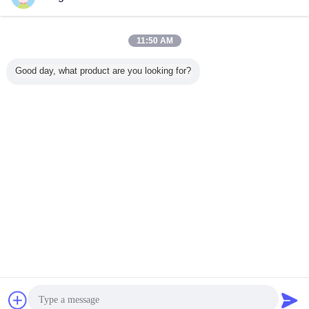
연락처
C7 C9 모충 예비 품목 고속 강철 인젝터 스풀 벨브 유
11:50 AM
형
연락처
Good day, what product are you looking for?
3 / 4
언어를 바꾸십시오
Korean
홈
|
회사 소개
|
연락처
|
사이트맵
|
Privacy Policy
탁상용 전망
Copyright © 2019 - 2026 Zhengzhou Rex Auto Spare Parts Co.,Ltd.
All rights reserved.
잡담
견적 요청