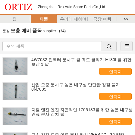
Zhengzhou Rex Auto Spare Parts Co.,Ltd
집
제품
우리에 대하여
공장 여행
>>
모충 예비 품목
품질
supplier.
(34)
4W7032 인젝터 분사구 끝 궤도 굴착기 E180L를 위한
보장 3 달
연락처
산업 모충 분사구 높은 내구성 단단한 강철 물자
8N7005
연락처
디젤 엔진 엔진 자연적인 1705183를 위한 높은 내구성
연료 분사 장치 팁
연락처
고속 강철 모충 연료 분사 장치 VEES 27 - 32 리터