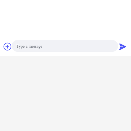
계속하다
보쉬 통제 벨브
더 많은 것
잡담
견적 요청
2466 고유
소형 보쉬 통제 벨
일반적인 가로장
20G 일반적인 가
자동차 
 가로장
브 은빛 색깔 세
보쉬 통제 벨브 높
로장 인젝터 벨브,
가로장 통
 밸브 높
륨/ISO 증명서
은 내구성 보장 6
고정확도 연료 탱
F00RJ02
 강철 물
F00RJ02454
달 F00RJ02449
크 벨브
압력 감
자
F00RJ02278
벨
언어를 바꾸십시오
Photo
Korean
Video Call
Audio Call
홈
|
회사 소개
|
연락처
|
사이트맵
|
Privacy Policy
탁상용 전망
Copyright © 2019 - 2026 Zhengzhou Rex Auto Spare Parts Co.,Ltd.
All rights reserved.