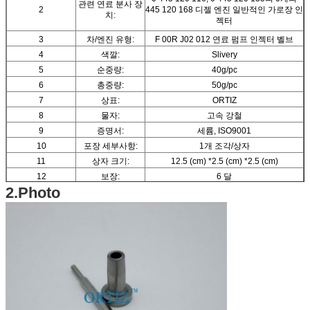
관련 연료 분사 장
2
445 120 168 디젤 엔진 일반적인 가로장 인
치:
젝터
3
차/엔진 유형:
F 00R J02 012 연료 펌프 인젝터 벨브
4
색깔:
Slivery
5
순중량:
40g/pc
6
총중량:
50g/pc
7
상표:
ORTIZ
8
물자:
고속 강철
9
증명서:
세륨, ISO9001
10
포장 세부사항:
1개 조각/상자
11
상자 크기:
12.5 (cm) *2.5 (cm) *2.5 (cm)
12
보장:
6 달
2.Photo