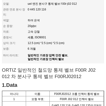
모델:
uel 엔진 분사구 통제 벨브 f 00r j02 012
관련 연료 분사 장
0 445 120 116
치:
색깔:
하여 은색
순 중량:
20g/pc
자료:
고속 강철
증명서:
세륨, ISO9001
상자 크기:
12.5 (cm) *2.5 (cm) *2.5 (cm)
보증:
6 개월
일반적인 가로장 압력 안전 밸브
하이 라이트:
,
일반적인 가로장 인젝터 벨브
ORTIZ 일반적인 철도망 통제 벨브 F00R J02
012 차 분사구 통제 벨브 F00RJ02012
1.Data
아니다
이름:
F00RJ02012 크롬 인젝터 통제 벨브
1
모형 부호:
F00R J02 012 인젝터 벨브
0 445 120 116, 0 445 120 135의 0개의