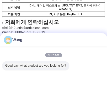
DHL, 페더럴 익스프레스, UPS, TNT, EMS, 공기에 의하여
선박 방법:
ARAMEX,
지불 기간:
T/T, 서부 동맹, PayPal, Ect.
현재 수출 시장:
남아메리카, 유럽의 중앙 동쪽, 아프리카, 아시아
저희에게 연락하십시오
6.
이메일: Justin@ortizdiesel.com
Wechat: 0086-17719858619
WhatsApp: 0086-17719858619
QQ: 291095456
Wang
Skype: ortiztwo
웹사이트:
www.ortizdiesel.com
www.ortiznozzle.com
일반적인 가로장 인젝터 벨브
꼬리표:
,
9:57 AM
일반적인 가로장 압력 안전 밸브
일반적인 가로장 통제 벨브
,
Good day, what product are you looking for?
가장 저렴 한 가격 으로
일반적인 철도망 보쉬 통제 벨브 고성
능 소형 사이즈 F00RJ02012