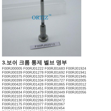
3.보쉬 크롬 통제 벨브 명부
F00RJ00005 F00RJ01222 F00RJ01683 F00RJ01924
F00RJ00339 F00RJ01278 F00RJ01692 F00RJ01941
F00RJ00375 F00RJ01329 F00RJ01704 F00RJ01945
F00RJ00399 F00RJ01334 F00RJ01727 F00RJ02005
F00RJ00420 F00RJ01428 F00RJ01865 F00RJ02012
F00RJ00447 F00RJ01451 F00RJ01895 F00RJ02035
F00RJ00834 F00RJ01479 F00RJ02449 F00RJ02056
F00RJ02103 F00RJ02213 F00RJ02466
F00RJ02130 F00RJ02266 F00RJ02472
F00RJ02175 F00RJ02377 F00RJ02067
F00RJ01159 F00RJ01533 F00RJ02454