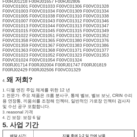
F00RJ01218 F00RJ01657 F00RJ02806
F00VC01001 F00VC01033 F00VC01306 F00VC01328
F00VC01003 F00VC01034 F00VC01309 F00VC01334
F00VC01005 F00VC01038 F00VC01310 F00VC01338
F00VC01007 F00VC01043 F00VC01312 F00VC01346
F00VC01013 F00VC01044 F00VC01313 F00VC01347
F00VC01015 F00VC01045 F00VC01315 F00VC01349
F00VC01022 F00VC01051 F00VC01321 F00VC01352
F00VC01358 F00VC01365 F00VC01380 F00VC01376
F00VC01359 F00VC01367 F00VC01383 F00VC01386
F00VC01363 F00VC01368 F00VC01371 F00VC01377
F00VC01023 F00VC01052 F00VC01323 F00VC01353
F00VC01024 F00VC01054 F00VC01324
F00RJ01714 F00RJ02004 F00RJ01747 F00RJ01819
F00RJ02429 F00RJ02506 F00VC01329
왜 저희?
4.
디젤 엔진 주입 체계를 위한 12 년
1.
전문가: 주요 제품은 크롬 분사구, 통제 벨브, 벨브 보닛, CRIN 수리
2.
용 연장통, 끼움쇠를 조정해 인젝터, 일반적인 가로장 인젝터 검사자
및 수선 공구 포함합니다.
reasonal 가격
3.
긴 보장: 보장 6 달
4.
5.
사업 기간
배달 시간:
지불 후에 1-2 일 안에 납품