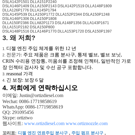
DSLA142P1501 DLLA151P2240
DSLA146P1409 DLLA150P2143 DSLA142P1519 DLLA148P1809
DLLA126P1776 DLLA145P1794
DSLA145P539 DLLA150P1772 DLLA152P2344 DSLA150P1248
DSLA146P1306 DLLA150P1808
DLLA150P2386 DLLA82P1173 DSLA148P1356 DLLA143P1671
DLLA151P2182 DSLA150P800
DSLA148P1516 DLLA146P1770 DLLA153P1720 DSLA150P1397
3. 왜 저희?
디젤 엔진 주입 체계를 위한 12 년
1.
전문가:
주요 제품은 크롬 분사구, 통제 벨브, 벨브 보닛,
2.
CRIN 수리용 연장통, 끼움쇠를 조정해 인젝터, 일반적인 가로
장 인젝터 검사자 및 수선 공구 포함합니다.
reasonal 가격
3.
긴 보장: 보장 6 달
4.
4.
저희에게 연락하십시오
이메일: Justin@ortizdiesel.com
Wechat: 0086-17719858619
WhatsApp: 0086-17719858619
QQ: 291095456
Skype: ortiztwo
웹사이트:
www.ortizdiesel.com
www.ortiznozzle.com
디젤 엔진 연료주입 분사구
주입 펌프 분사구
꼬리표:
,
,