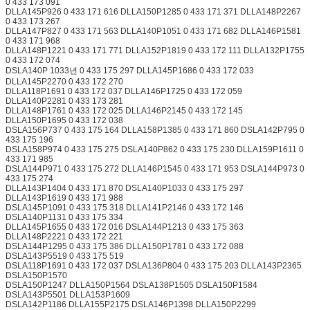
0 433 173 091
DLLA145P926 0 433 171 616 DLLA150P1285 0 433 171 371 DLLA148P2267
0 433 173 267
DLLA147P827 0 433 171 563 DLLA140P1051 0 433 171 682 DLLA146P1581
0 433 171 968
DLLA148P1221 0 433 171 771 DLLA152P1819 0 433 172 111 DLLA132P1755
0 433 172 074
DSLA140P 1033년 0 433 175 297 DLLA145P1686 0 433 172 033
DLLA145P2270 0 433 172 270
DLLA118P1691 0 433 172 037 DLLA146P1725 0 433 172 059
DLLA140P2281 0 433 173 281
DLLA148P1761 0 433 172 025 DLLA146P2145 0 433 172 145
DLLA150P1695 0 433 172 038
DSLA156P737 0 433 175 164 DLLA158P1385 0 433 171 860 DSLA142P795 0
433 175 196
DSLA158P974 0 433 175 275 DSLA140P862 0 433 175 230 DLLA159P1611 0
433 171 985
DSLA144P971 0 433 175 272 DLLA146P1545 0 433 171 953 DSLA144P973 0
433 175 274
DLLA143P1404 0 433 171 870 DSLA140P1033 0 433 175 297
DLLA143P1619 0 433 171 988
DSLA145P1091 0 433 175 318 DLLA141P2146 0 433 172 146
DSLA140P1131 0 433 175 334
DLLA145P1655 0 433 172 016 DSLA144P1213 0 433 175 363
DLLA148P2221 0 433 172 221
DSLA144P1295 0 433 175 386 DLLA150P1781 0 433 172 088
DSLA143P5519 0 433 175 519
DSLA118P1691 0 433 172 037 DSLA136P804 0 433 175 203 DLLA143P2365
DSLA150P1570
DSLA150P1247 DLLA150P1564 DSLA138P1505 DSLA150P1584
DSLA143P5501 DLLA153P1609
DSLA142P1186 DLLA155P2175 DSLA146P1398 DLLA150P2299