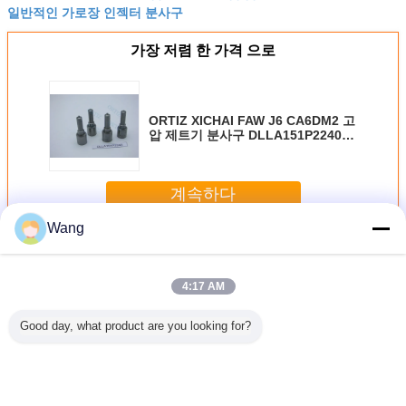
일반적인 가로장 인젝터 분사구
가장 저렴 한 가격 으로
ORTIZ XICHAI FAW J6 CA6DM2 고
압 제트기 분사구 DLLA151P2240
공업 섞는 분무 노즐 DLLA 151
P2240
계속하다
Wang
보쉬 인젝터 분사구
더 많은 것
4:17 AM
Good day, what product are you looking for?
료 주입기
고속 스틸 보쉬 주
CE 인증 BOSCH
자동차용 고속 강
디젤 주사
 바늘 고
입 노즐 CE 보쉬
주사기 노즐 검은
철 보쉬 연료 주입
수리 키트 
수리 키트
제어 밸브
색 고속 철 나늘
기 노즐
속 강철 
C99 002
ISO9001 인증
50g/pc 총중량
기 
F00VC9