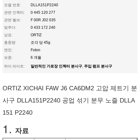
모델 번호:
DLLA151P2240
관련 인젝터:
0 445 120 277
관련 벨브:
F 00R J02 035
맞추다:
0 433 172 240
상표:
ORTIZ
총중량:
조각 당 45g
엔진:
Foton
보증:
6 개월
일반적인 가로장 인젝터 분사구
주입 펌프 분사구
하이 라이트:
,
ORTIZ XICHAI FAW J6 CA6DM2 고압 제트기 분
사구 DLLA151P2240 공업 섞기 분무 노즐 DLLA
151 P2240
1.
자료