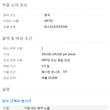
제품 상세 정보
원래 장소:
중국
브랜드 이름:
ORTIZ
모델 번호:
DLLA151P22240
결제 및 배송 조건
최소 주문 수량:
1
가격:
20USD-24USD per piece
포장 세부 사항:
ORTIZ 또는 중립 포장
배달 시간:
3-5 일
지불 조건:
웨스턴 유니온, , T/T
공급 능력:
매월 20,000
설명
보쉬 인젝터 분사구
이름:
기업 섞는 분무 노즐