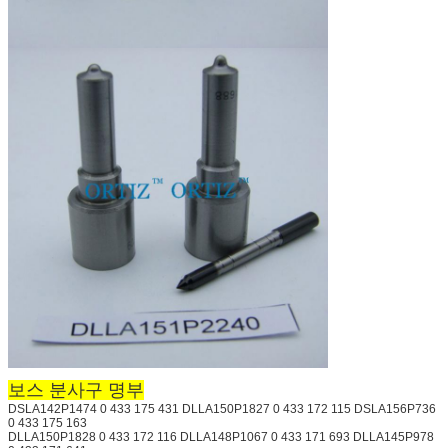
보스 분사구 명부
DSLA142P1474 0 433 175 431 DLLA150P1827 0 433 172 115 DSLA156P736
0 433 175 163
DLLA150P1828 0 433 172 116 DLLA148P1067 0 433 171 693 DLLA145P978