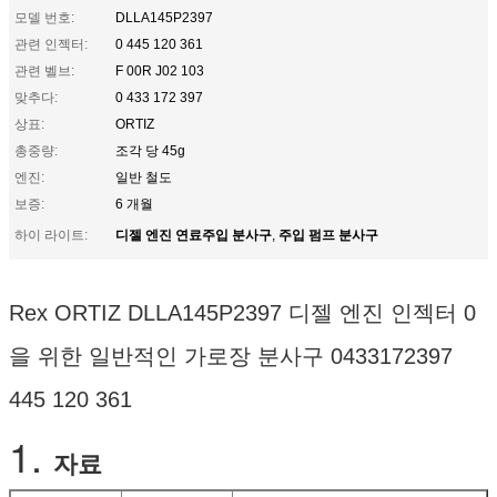
모델 번호:
DLLA145P2397
관련 인젝터:
0 445 120 361
관련 벨브:
F 00R J02 103
맞추다:
0 433 172 397
상표:
ORTIZ
총중량:
조각 당 45g
엔진:
일반 철도
보증:
6 개월
디젤 엔진 연료주입 분사구
주입 펌프 분사구
하이 라이트:
,
Rex ORTIZ DLLA145P2397 디젤 엔진 인젝터 0
을 위한 일반적인 가로장 분사구 0433172397
445 120 361
1.
자료