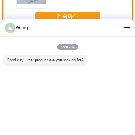
분사구 0433172397 445 120 361
계속하다
Wang
보쉬 인젝터 분사구
더 많은 것
3:20 AM
Good day, what product are you looking for?
료 주입기
고속 스틸 보쉬 주
CE 인증 BOSCH
자동차용 고속 강
디젤 주사
 바늘 고
입 노즐 CE 보쉬
주사기 노즐 검은
철 보쉬 연료 주입
수리 키트 
수리 키트
제어 밸브
색 고속 철 나늘
기 노즐
속 강철 
C99 002
ISO9001 인증
50g/pc 총중량
기 
F00VC9
언어를 바꾸십시오
Korean
홈
|
회사 소개
|
연락처
|
사이트맵
|
Privacy Policy