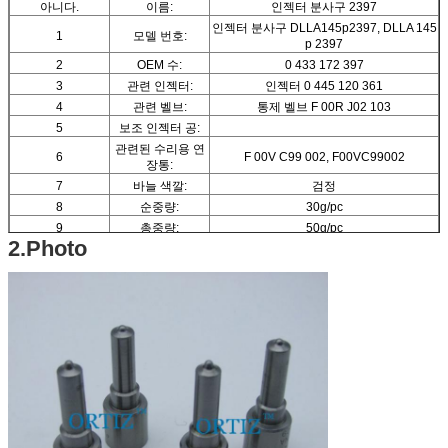
아니다.
이름:
인젝터 분사구 2397
인젝터 분사구 DLLA145p2397, DLLA 145
1
모델 번호:
p 2397
2
OEM 수:
0 433 172 397
3
관련 인젝터:
인젝터 0 445 120 361
4
관련 벨브:
통제 벨브 F 00R J02 103
5
보조 인젝터 공:
관련된 수리용 연
6
F 00V C99 002, F00VC99002
장통:
7
바늘 색깔:
검정
8
순중량:
30g/pc
9
총중량:
50g/pc
2.Photo
10
유명 상표:
ORTIZ
11
물자:
고속 강철