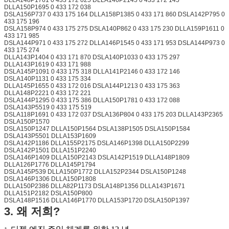
DLLA150P1695 0 433 172 038
DSLA156P737 0 433 175 164 DLLA158P1385 0 433 171 860 DSLA142P795 0
433 175 196
DSLA158P974 0 433 175 275 DSLA140P862 0 433 175 230 DLLA159P1611 0
433 171 985
DSLA144P971 0 433 175 272 DLLA146P1545 0 433 171 953 DSLA144P973 0
433 175 274
DLLA143P1404 0 433 171 870 DSLA140P1033 0 433 175 297
DLLA143P1619 0 433 171 988
DSLA145P1091 0 433 175 318 DLLA141P2146 0 433 172 146
DSLA140P1131 0 433 175 334
DLLA145P1655 0 433 172 016 DSLA144P1213 0 433 175 363
DLLA148P2221 0 433 172 221
DSLA144P1295 0 433 175 386 DLLA150P1781 0 433 172 088
DSLA143P5519 0 433 175 519
DSLA118P1691 0 433 172 037 DSLA136P804 0 433 175 203 DLLA143P2365
DSLA150P1570
DSLA150P1247 DLLA150P1564 DSLA138P1505 DSLA150P1584
DSLA143P5501 DLLA153P1609
DSLA142P1186 DLLA155P2175 DSLA146P1398 DLLA150P2299
DSLA142P1501 DLLA151P2240
DSLA146P1409 DLLA150P2143 DSLA142P1519 DLLA148P1809
DLLA126P1776 DLLA145P1794
DSLA145P539 DLLA150P1772 DLLA152P2344 DSLA150P1248
DSLA146P1306 DLLA150P1808
DLLA150P2386 DLLA82P1173 DSLA148P1356 DLLA143P1671
DLLA151P2182 DSLA150P800
DSLA148P1516 DLLA146P1770 DLLA153P1720 DSLA150P1397
3. 왜 저희?